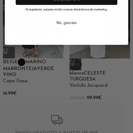
Al registrarte, aceptas recibir correos electrónicos de marketing.
No, gracias
BEIGE
MARINO
-9%
MARRÓN
TEJA
VERDE
blanco
CELESTE
VINO
TURQUESA
Capa Gasa
Vestido Jacquard
16.99
€
99.99
€
109.99
€