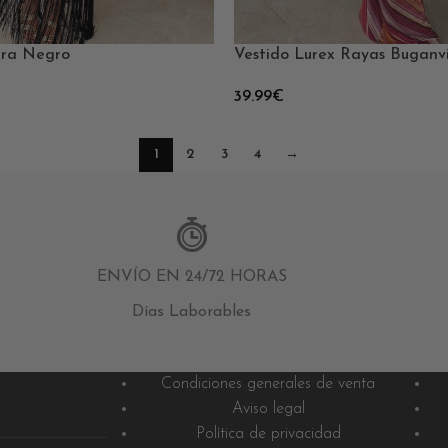
ara Negro
Vestido Lurex Rayas Buganvi
39.99
€
1
2
3
4
→
ENVÍO EN 24/72 HORAS
Días Laborables
Condiciones generales de venta
Aviso legal
Política de privacidad