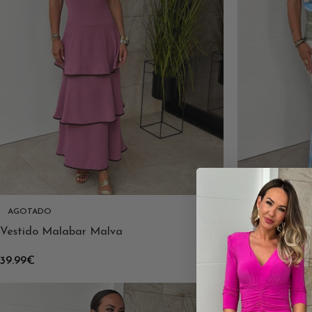
Vestido Enma
AGOTADO
Vestido Malabar Malva
39.99
€
39.99
€