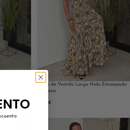
Copia de Vestido Largo Nido Estampado
Mostaza
ENTO
49.99
€
scuento