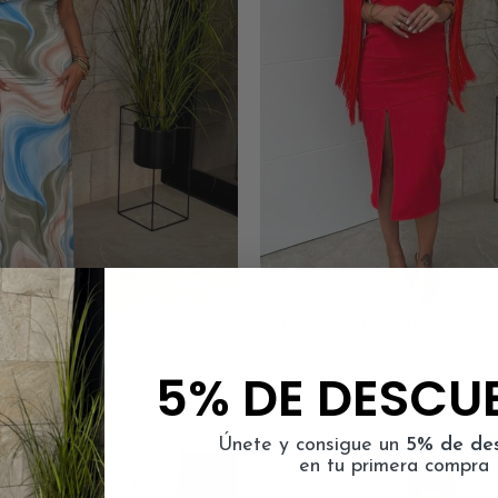
 Beige
Vestido Flecos Largos Rojo
99.99
€
5% DE DESCU
Únete y consigue un
5% de de
en tu primera compra