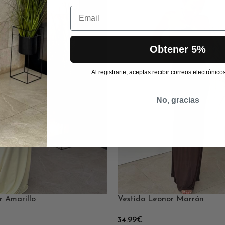
Email
Obtener 5%
Al registrarte, aceptas recibir correos electrónic
No, gracias
r Amarillo
Vestido Leonor Marrón
34.99
€