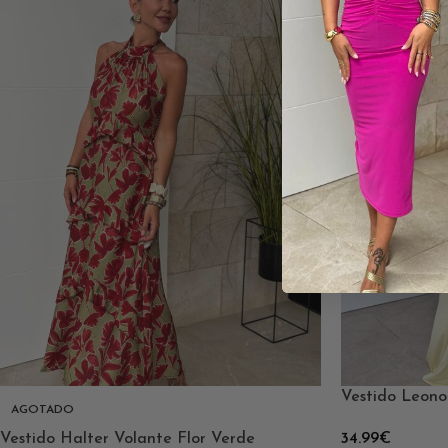
Vestido Leono
AGOTADO
Vestido Halter Volante Flor Verde
34.99
€