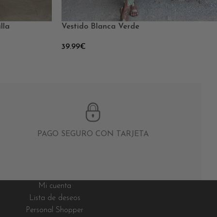
lla
Vestido Blanca Verde
39.99
€
PAGO SEGURO CON TARJETA
Mi cuenta
Lista de deseos
Personal Shopper