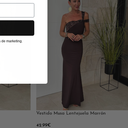
os de marketing.
Vestido Musa Lentejuela Marrón
42.99
€