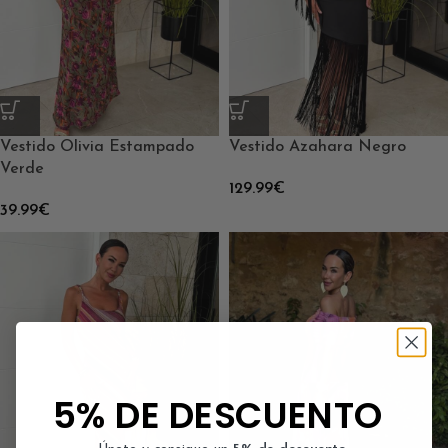
Vestido Olivia Estampado
Vestido Azahara Negro
Verde
129.99
€
39.99
€
5% DE DESCUENTO