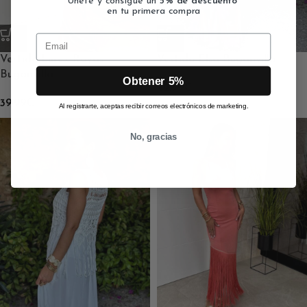
Únete y consigue un
5% de descuento
en tu primera compra
Email
Vestido Lurex Rayas
Vestido Elsa Buganvilla
Buganvilla
Obtener 5%
42.99
€
39.99
€
Al registrarte, aceptas recibir correos electrónicos de marketing.
No, gracias