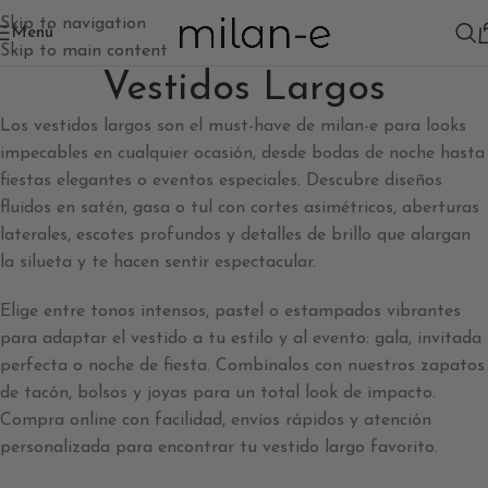
Skip to navigation
Menú
Skip to main content
Vestidos Largos
Los vestidos largos son el must-have de milan-e para looks
impecables en cualquier ocasión, desde bodas de noche hasta
fiestas elegantes o eventos especiales. Descubre diseños
fluidos en satén, gasa o tul con cortes asimétricos, aberturas
laterales, escotes profundos y detalles de brillo que alargan
la silueta y te hacen sentir espectacular.
Elige entre tonos intensos, pastel o estampados vibrantes
para adaptar el vestido a tu estilo y al evento: gala, invitada
perfecta o noche de fiesta. Combínalos con nuestros zapatos
de tacón, bolsos y joyas para un total look de impacto.
Compra online con facilidad, envíos rápidos y atención
personalizada para encontrar tu vestido largo favorito.