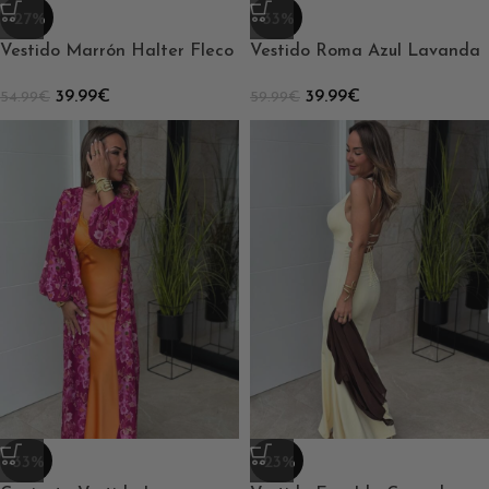
-27%
-33%
Vestido Marrón Halter Fleco
Vestido Roma Azul Lavanda
39.99
€
39.99
€
54.99
€
59.99
€
-33%
-23%