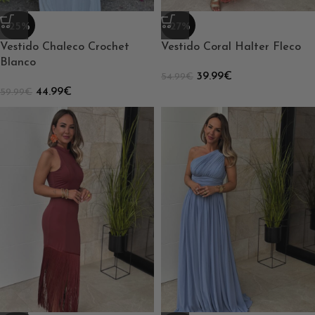
-25%
-27%
Vestido Chaleco Crochet
Vestido Coral Halter Fleco
Blanco
39.99
€
54.99
€
44.99
€
59.99
€