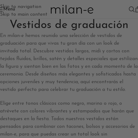
Skip to navigation
Menú
Skip to main content
Vestidos de graduación
En milan-e hemos reunido una selección de vestidos de
graduación para que vivas tu gran día con un look de
invitada total. Descubre vestidos largos, midi y cortos con
tejidos fluidos, brillos, satén y detalles especiales que estilizan
la figura y sientan bien en las fotos y en cada momento de la
ceremonia. Desde diseños más elegantes y sofisticados hasta
opciones juveniles y muy tendencia, aquí encontrarás el
vestido perfecto para celebrar tu graduación a tu estilo.
Elige entre tonos clásicos como negro, marino o rojo, o
atrévete con colores vibrantes y estampados que harán que
destaques en la fiesta. Todos nuestros vestidos están
pensados para combinar con tacones, bolsos y accesorios de
milan-e, para que puedas crear un total look sin