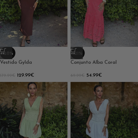
-21%
-28%
Conjunto Alba Coral
Vestido Gylda
54.99
€
129.99
€
69.99
€
179.99
€