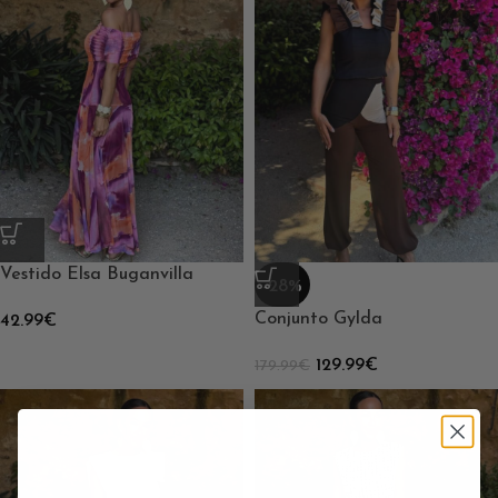
Vestido Elsa Buganvilla
-28%
Conjunto Gylda
42.99
€
129.99
€
179.99
€