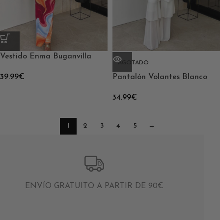
Vestido Enma Buganvilla
AGOTADO
39.99
€
Pantalón Volantes Blanco
34.99
€
1
2
3
4
5
→
ENVÍO GRATUITO A PARTIR DE 90€