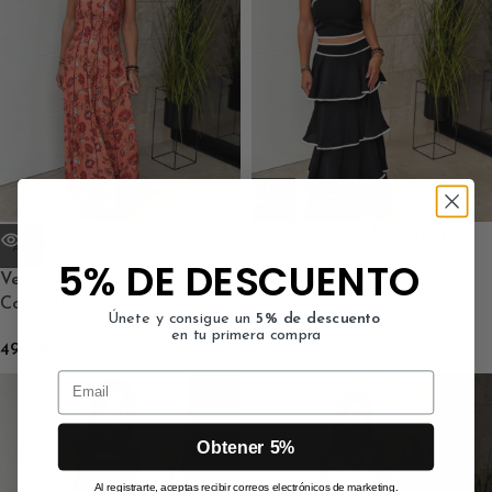
Conjunto Malabar Negro
AGOTADO
5% DE DESCUENTO
Vestido Palabra de Honor
44.99
€
Coral/Naranja
Únete y consigue un
5% de descuento
en tu primera compra
49.99
€
Email
Obtener 5%
Al registrarte, aceptas recibir correos electrónicos de marketing.