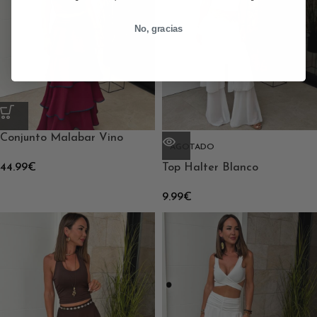
No, gracias
Conjunto Malabar Vino
AGOTADO
44.99
€
Top Halter Blanco
9.99
€