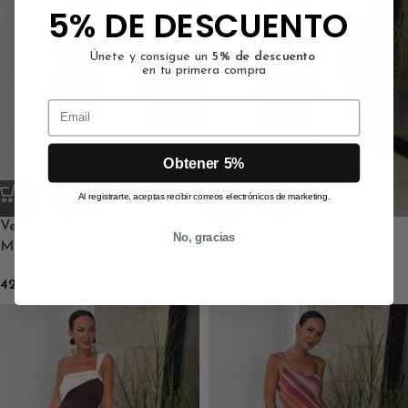
5% DE DESCUENTO
Únete y consigue un
5% de descuento
en tu primera compra
Email
Obtener 5%
Al registrarte, aceptas recibir correos electrónicos de marketing.
Vestido Musa Lentejuela
Vestido Olivia Estampado
No, gracias
Marrón
Verde
42.99
€
39.99
€