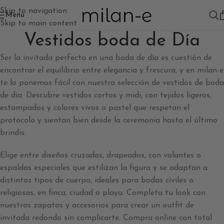
Skip to navigation
Menú
Skip to main content
Vestidos boda de Día
Ser la invitada perfecta en una boda de día es cuestión de
encontrar el equilibrio entre elegancia y frescura, y en milan-e
te lo ponemos fácil con nuestra selección de vestidos de boda
de día. Descubre vestidos cortos y midi, con tejidos ligeros,
estampados y colores vivos o pastel que respetan el
protocolo y sientan bien desde la ceremonia hasta el último
brindis.
Elige entre diseños cruzados, drapeados, con volantes o
espaldas especiales que estilizan la figura y se adaptan a
distintos tipos de cuerpo, ideales para bodas civiles o
religiosas, en finca, ciudad o playa. Completa tu look con
nuestros zapatos y accesorios para crear un outfit de
invitada redondo sin complicarte. Compra online con total