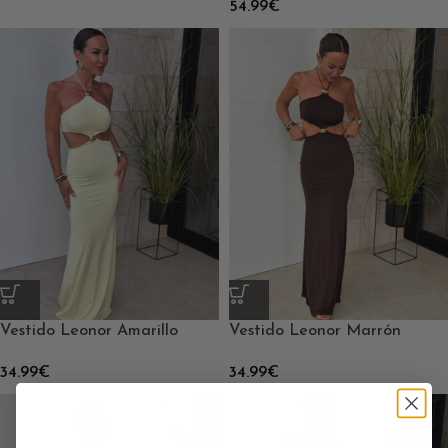
54.99
€
Vestido Leonor Marrón
Vestido Leonor Amarillo
34.99
€
34.99
€