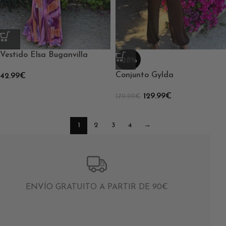
Vestido Elsa Buganvilla
-28%
Conjunto Gylda
42.99
€
129.99
€
179.99
€
1
2
3
4
→
ENVÍO GRATUITO A PARTIR DE 90€