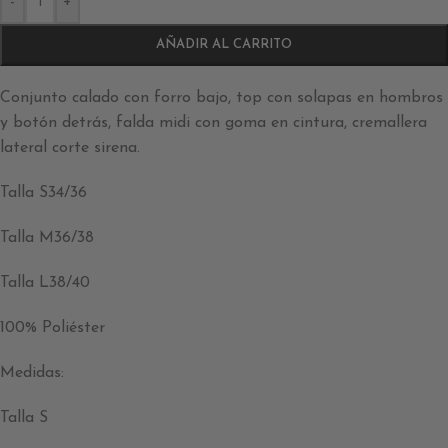
-
+
AÑADIR AL CARRITO
Conjunto calado con forro bajo, top con solapas en hombros
y botón detrás, falda midi con goma en cintura, cremallera
lateral corte sirena.
Talla S34/36
Talla M36/38
Talla L38/40
100% Poliéster
Medidas:
Talla S