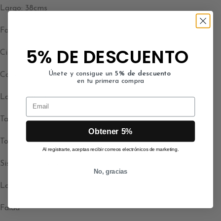
Largo: 38cms
Falda
5% DE DESCUENTO
Cintura:80cms cede hasta 90cms
Únete y consigue un
5% de descuento
Cadera: 100cms cede hasta 110cms
en tu primera compra
Largo: 95cms
Email
Talla L
Obtener 5%
Top
Al registrarte, aceptas recibir correos electrónicos de marketing.
Sisa: 110cms cede hasta 120cms
No, gracias
Largo: 38cms
Falda