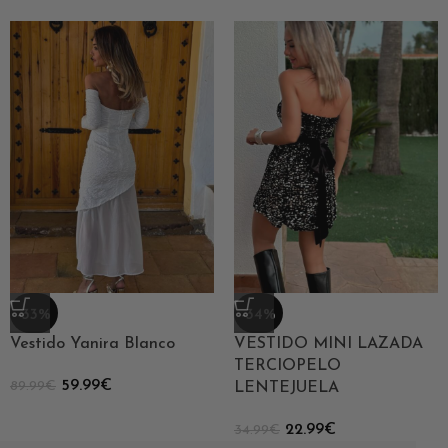
-33%
-34%
Vestido Yanira Blanco
VESTIDO MINI LAZADA
TERCIOPELO
59.99
€
89.99
€
LENTEJUELA
22.99
€
34.99
€