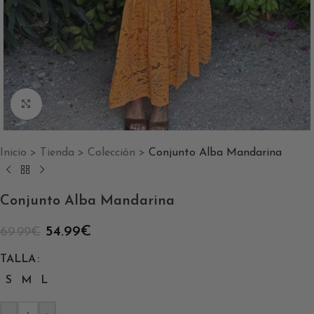
Clic para ampliar
Inicio
>
Tienda
>
Colección
>
Conjunto Alba Mandarina
Conjunto Alba Mandarina
54.99
€
69.99
€
TALLA
S
M
L