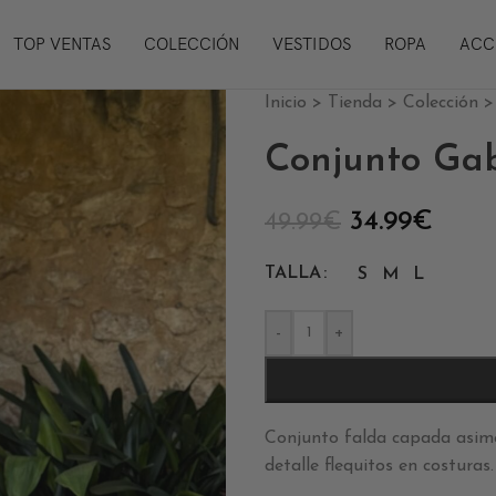
TOP VENTAS
COLECCIÓN
VESTIDOS
ROPA
ACC
Inicio
>
Tienda
>
Colección
Conjunto Gab
34.99
€
49.99
€
TALLA
S
M
L
-
+
Conjunto falda capada asimé
detalle flequitos en costuras.