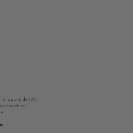
 a partir de 90€
 laborables)
TA
os