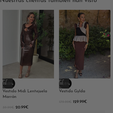
Nuestras clientas también han visto
-48%
-28%
Vestido Midi Lentejuela
Vestido Gylda
Marrón
129.99
€
179.99
€
20.99
€
39.99
€