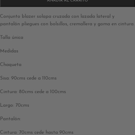
AÑADIR AL CARRITO
Conjunto blazer solapa cruzada con lazada lateral y
pantalón pliegues con bolsillos, cremallera y goma en cintura.
Talla única
Medidas
Chaqueta
Sisa: 90cms cede a 110cms
Cintura: 80cms cede a 100cms
Largo: 70cms
Pantalón:
Cintura: 70cms cede hasta 90cms