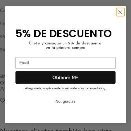
Cadera: 110cms cede hasta 120cms
Largo: 115cms
5% DE DESCUENTO
95% Poliéster
Únete y consigue un
5% de descuento
en tu primera compra
5% Elastan
Email
GASTOS DE ENVÍO GRATUITO a partir de 90€
Obtener 5%
ENVÍO EN 24/72 HORAS (Días laborables)
Al registrarte, aceptas recibir correos electrónicos de marketing.
PAGO SEGURO CON TARJETA
Añadir a la lista de deseos
No, gracias