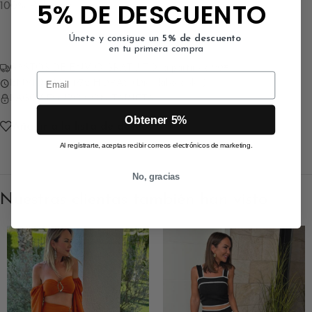
5% DE DESCUENTO
100% Poliéster
Únete y consigue un
5% de descuento
en tu primera compra
GASTOS DE ENVÍO GRATUITO a partir de 90€
Email
ENVÍO EN 24/72 HORAS (Días laborables)
PAGO SEGURO CON TARJETA
Obtener 5%
Añadir a la lista de deseos
Al registrarte, aceptas recibir correos electrónicos de marketing.
No, gracias
Nuestras clientas también han visto