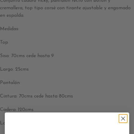
Conjunto cuadro vicky, pantalón recto con botón y
cremallera, top tipo corsé con tirante ajustable y engomado
en espalda.
Medidas:
Top
Sisa: 70cms cede hasta 9
Largo: 25cms
Pantalón
Cintura: 70cms cede hasta 80cms
Cadera: 120cms
Largo: 110cms