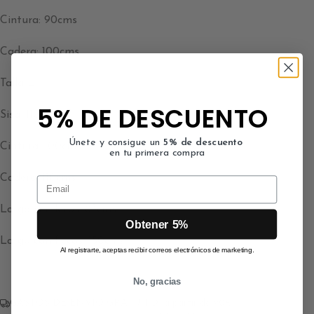
Cintura: 90cms
Cadera: 100cms
Talla L
5% DE DESCUENTO
Sisa: 110cms
Únete y consigue un
5% de descuento
Cintura: 100cms
en tu primera compra
Cadera: 110cms
Email
Largo sin flecos: 83cms
Obtener 5%
Largo con flecos: 150cms
Al registrarte, aceptas recibir correos electrónicos de marketing.
No, gracias
GASTOS DE ENVÍO GRATUITO a partir de 90€