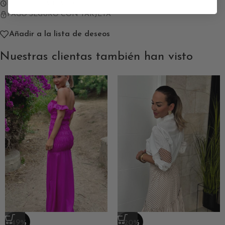
ENVÍO EN 24/72 HORAS (Días laborables)
PAGO SEGURO CON TARJETA
Añadir a la lista de deseos
Nuestras clientas también han visto
-49%
-20%