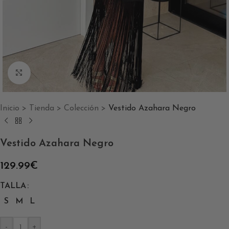
Clic para ampliar
Inicio
>
Tienda
>
Colección
>
Vestido Azahara Negro
Vestido Azahara Negro
129.99
€
TALLA
S
M
L
-
+