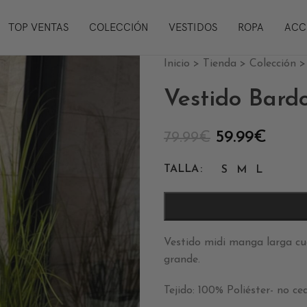
TOP VENTAS
COLECCIÓN
VESTIDOS
ROPA
ACC
Inicio
>
Tienda
>
Colección
Vestido Bardo
59.99
€
79.99
€
TALLA
S
M
L
Vestido midi manga larga cue
grande.
Tejido: 100% Poliéster- no ce