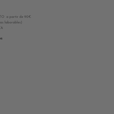
 a partir de 90€
 laborables)
TA
os