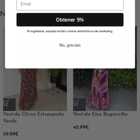
Nuestras clientas también han visto
Obtener 5%
Al registrarte, aceptas recibir correos electrónicos de marketing.
No, gracias
Vestido Olivia Estampado
Vestido Elsa Buganvilla
Verde
42.99
€
39.99
€