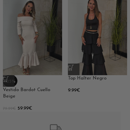
Top Halter Negro
-25%
Vestido Bardot Cuello
9.99
€
Beige
59.99
€
79.99
€