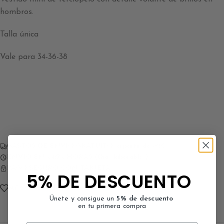
hombros.
Talla única
Vale para 34-36-38
GASTOS DE ENVÍO GRATUITO a partir de 90€
ENVÍO EN 24/72 HORAS (Días laborables)
PAGO SEGURO CON TARJETA
5% DE DESCUENTO
Añadir a la lista de deseos
Únete y consigue un
5% de descuento
en tu primera compra