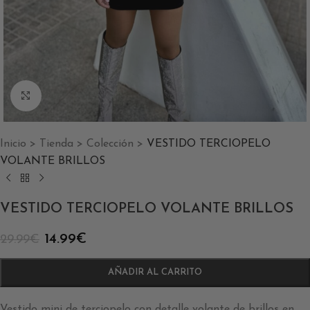
Clic para ampliar
Inicio
>
Tienda
>
Colección
>
VESTIDO TERCIOPELO
VOLANTE BRILLOS
VESTIDO TERCIOPELO VOLANTE BRILLOS
14.99
€
29.99
€
AÑADIR AL CARRITO
Vestido mini de terciopelo con detalle volante de brillos en