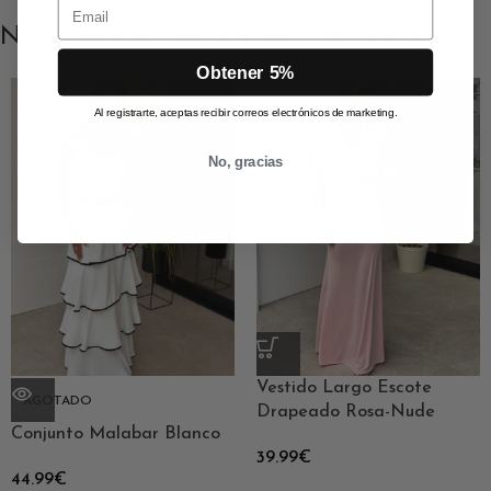
Email
Nuestras clientas también han visto
Obtener 5%
Al registrarte, aceptas recibir correos electrónicos de marketing.
No, gracias
Vestido Largo Escote
AGOTADO
Drapeado Rosa-Nude
Conjunto Malabar Blanco
39.99
€
44.99
€