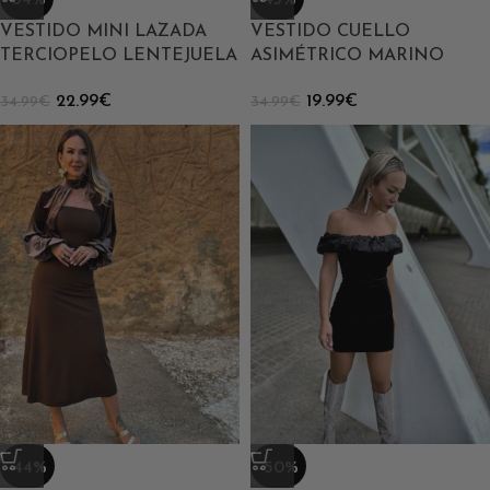
-34%
-43%
VESTIDO MINI LAZADA
VESTIDO CUELLO
TERCIOPELO LENTEJUELA
ASIMÉTRICO MARINO
22.99
€
19.99
€
34.99
€
34.99
€
-44%
-50%