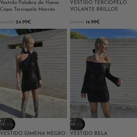
Vestido Palabra de Honor
VESTIDO TERCIOPELO
Capa Terciopelo Marrón
VOLANTE BRILLOS
24.99
€
14.99
€
44.99
€
29.99
€
-29%
-34%
VESTIDO GIMENA NEGRO
VESTIDO BELA