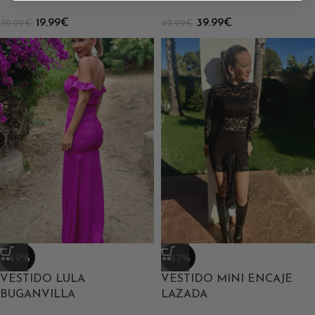
19.99
€
39.99
€
39.99
€
49.99
€
-49%
-57%
VESTIDO LULA
VESTIDO MINI ENCAJE
BUGANVILLA
LAZADA