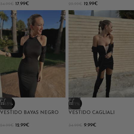
17.99
€
12.99
€
34.99
€
29.99
€
-48%
-71%
VESTIDO BAYAS NEGRO
VESTIDO CAGLIALI
12.99
€
9.99
€
24.99
€
34.99
€