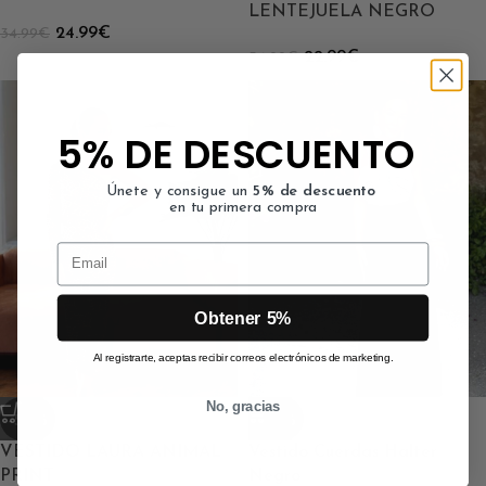
LENTEJUELA NEGRO
24.99
€
34.99
€
22.99
€
34.99
€
5% DE DESCUENTO
Únete y consigue un
5% de descuento
en tu primera compra
Email
Obtener 5%
Al registrarte, aceptas recibir correos electrónicos de marketing.
No, gracias
-50%
-20%
VESTIDO LAURA ANIMAL
Vestido Cuerdas Halter
PRINT
Negro