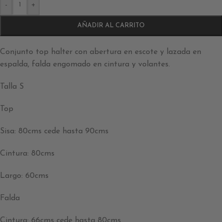
-
+
AÑADIR AL CARRITO
Conjunto top halter con abertura en escote y lazada en
espalda, falda engomado en cintura y volantes.
Talla S
Top
Sisa: 80cms cede hasta 90cms
Cintura: 80cms
Largo: 60cms
Falda
Cintura: 66cms cede hasta 80cms