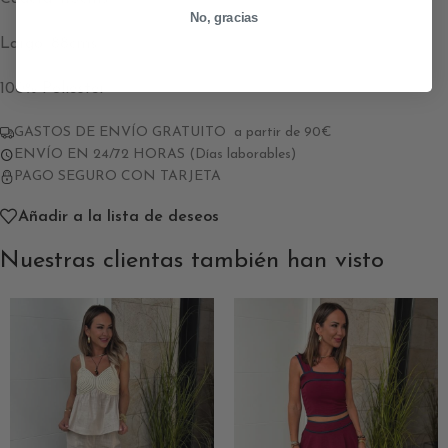
No, gracias
Largo: 88cms
100% Poliester
GASTOS DE ENVÍO GRATUITO a partir de 90€
ENVÍO EN 24/72 HORAS (Días laborables)
PAGO SEGURO CON TARJETA
Añadir a la lista de deseos
Nuestras clientas también han visto