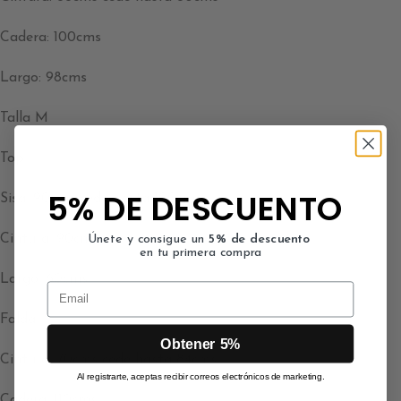
Cadera: 100cms
Largo: 98cms
Talla M
Top
5% DE DESCUENTO
Sisa: 90cms cede hasta 100cms
Cintura: 90cms
Únete y consigue un
5% de descuento
en tu primera compra
Largo: 60cms
Email
Falda
Obtener 5%
Cintura: 70cms cede hasta 84cms
Al registrarte, aceptas recibir correos electrónicos de marketing.
Cadera: 110cms