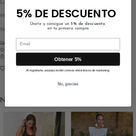
Largo: 115cms
5% DE DESCUENTO
95% Poliéster
Únete y consigue un
5% de descuento
en tu primera compra
5% Elastan
Email
GASTOS DE ENVÍO GRATUITO a partir de 90€
ENVÍO EN 24/72 HORAS (Días laborables)
PAGO SEGURO CON TARJETA
Obtener 5%
Añadir a la lista de deseos
Al registrarte, aceptas recibir correos electrónicos de marketing.
No, gracias
Nuestras clientas también han visto