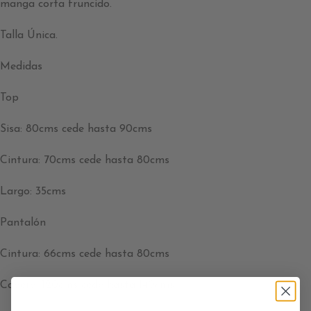
manga corta fruncido.
Talla Única.
Medidas
Top
Sisa: 80cms cede hasta 90cms
Cintura: 70cms cede hasta 80cms
Largo: 35cms
Pantalón
Cintura: 66cms cede hasta 80cms
Cadera: 120cms cede hasta 140cms