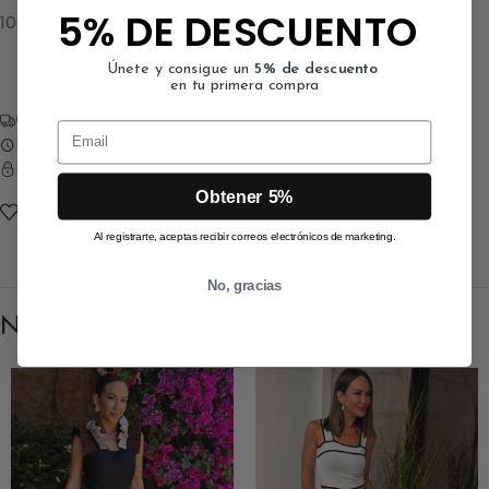
5% DE DESCUENTO
100% Poliéster
Únete y consigue un
5% de descuento
en tu primera compra
GASTOS DE ENVÍO GRATUITO a partir de 90€
Email
ENVÍO EN 24/72 HORAS (Días laborables)
PAGO SEGURO CON TARJETA
Obtener 5%
Añadir a la lista de deseos
Al registrarte, aceptas recibir correos electrónicos de marketing.
No, gracias
Nuestras clientas también han visto