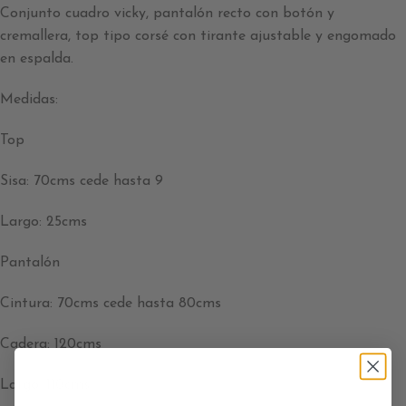
Conjunto cuadro vicky, pantalón recto con botón y
cremallera, top tipo corsé con tirante ajustable y engomado
en espalda.
Medidas:
Top
Sisa: 70cms cede hasta 9
Largo: 25cms
Pantalón
Cintura: 70cms cede hasta 80cms
Cadera: 120cms
Largo: 110cms