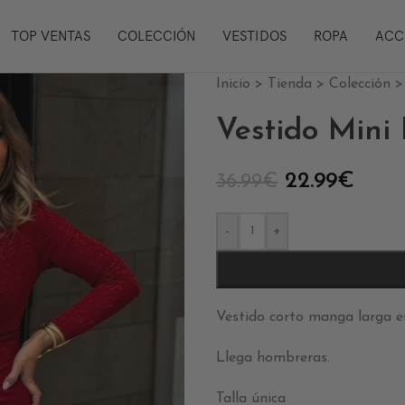
TOP VENTAS
COLECCIÓN
VESTIDOS
ROPA
ACC
Inicio
>
Tienda
>
Colección
Vestido Mini 
22.99
€
36.99
€
-
+
Vestido corto manga larga es
Llega hombreras.
Talla única