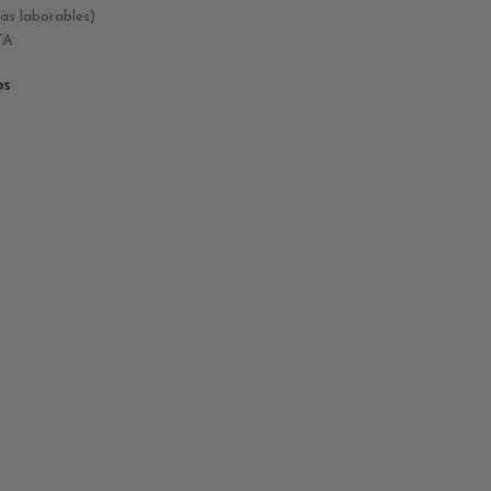
 laborables)
TA
os